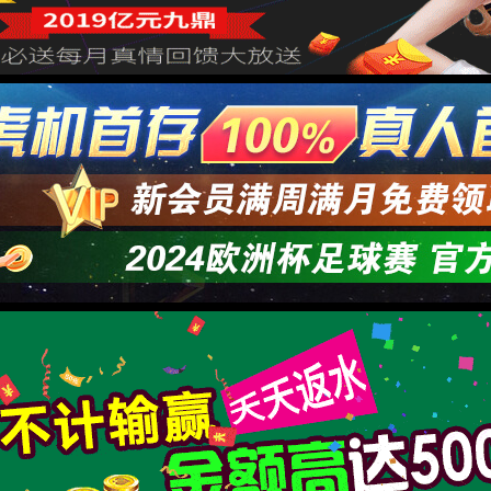
A主体信用评级，开启高质量发展新