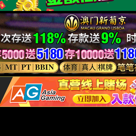
，3522集团的新网站(CHN)有限公司-Official webs
内最高信用等级企业行列。
资本实力、经营能力及风险管控水平的高度认可，更体现了社会各
力支持，也凝聚着广大合作伙伴的深度协作以及社会各界的殷切
评级为契机，围绕新疆在国家全局中的“五大战略定位”，持续深
有新疆特色和优势的现代化产业体系贡献力量。
bsite工会 第二届第二次会员代表大会暨第一届 第三次职工代表大会胜利