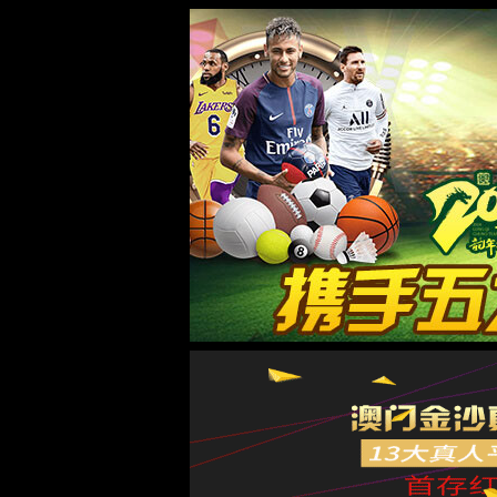
35222葡京集团
35222葡京集团
集团介绍
集团领导
下属企业
新闻中心
新闻导读
集团动态
企业报道
党建工作
二十大专题
主题教育
党建动态
群团工作
选树典型
学习园地
纪检工作动态